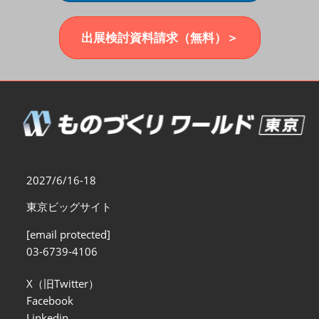
福岡展(12月)
2026年12月02日
マリンメッセ福岡｜MARIN MESSE Fukuoka
出展検討資料請求（無料）＞
2027/6/16-18
東京ビッグサイト
[email protected]
03-6739-4106
X（旧Twitter）
Facebook
Linkedin