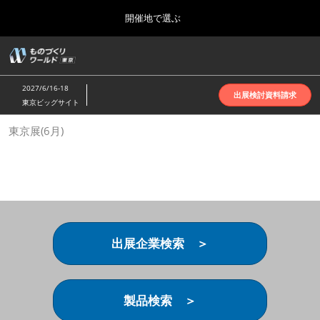
Press
ス
開催地で選ぶ
Escape
キ
to
ッ
close
ホーム
グ
プ
the
ロ
2026年10月07日
し
ー
menu.
インテックス大阪 | INTEX Osaka
2027/6/16-18
バ
出展検討資料請求
て
東京ビッグサイト
ル
進
ナ
名古屋展(4月)
東京展(6月)
ビ
む
2027年04月07日
ゲ
ポートメッセなごや | Port Messe Nagoya
ー
シ
ョ
東京展(6月)
ン
2027年06月16日
を
東京ビッグサイト | Tokyo Big Sight
折
り
出展企業検索 ＞
た
大阪展(10月)
た
2026年10月07日
む
インテックス大阪 | INTEX Osaka
製品検索 ＞