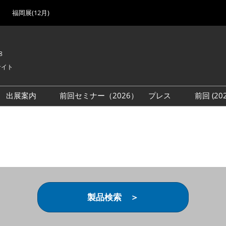
福岡展(12月)
8
サイト
出展案内
前回セミナー（2026）
プレス
前回 (2
展
展社・製品検索
出展検討資料を請求する
取材事前登録
会場
（無料）
展製品特集 一覧
来場者
ローバル･サプライ
特集
目の併催イベント
法について
製品検索 ＞