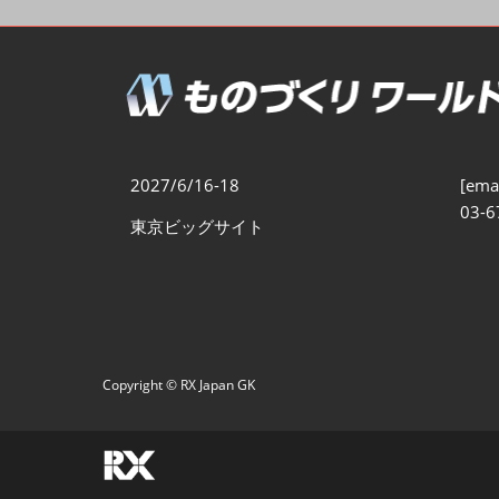
製造業DX展
展示会・
シー
ものづくりODM/EMS展
製造業サイバーセキュリテ
ィ展
スマートメンテナンス展
2027/6/16-18
[emai
ものづくりNEXT
03-6
東京ビッグサイト
製造業×フィジカルAI展
Copyright © RX Japan GK