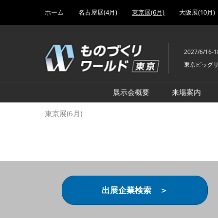
Press
ス
ホーム
名古屋展(4月)
東京展(6月)
大阪展(10月)
Escape
キ
to
ッ
close
プ
the
2027/6/16-1
し
menu.
東京ビッグ
て
進
む
展示会概要
来場案内
設計･製造ソリューション
前回 出
東京展(6月)
機械要素技術展
前回 出
ヘルスケア･医療機器 開発
前回 グ
展
チェーン
工場設備･備品展
前回 注
次世代3Dプリンタ展
ご来場方
出展企業検索 ＞
計測･検査･センサ展
アクセス