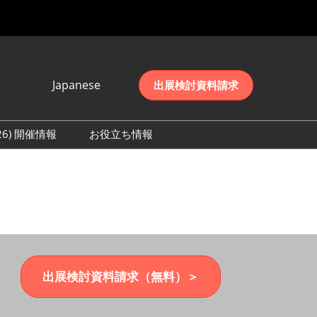
Japanese
出展検討資料請求
Japanese
English
026) 開催情報
お役立ち情報
简体中文
初日の様子 (2026)
한국어
数 (2026)
出展検討資料請求（無料）＞