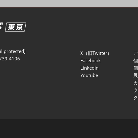
セミナー参加ポリ
l protected]
X（旧Twitter）
739-4106
Facebook
Linkedin
Youtube