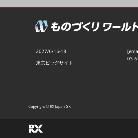
製造業DX展
展示会・
シー
ものづくりODM/EMS展
製造業サイバーセキュリテ
ィ展
スマートメンテナンス展
2027/6/16-18
[emai
ものづくりNEXT
03-6
東京ビッグサイト
製造業×フィジカルAI展
Copyright © RX Japan GK