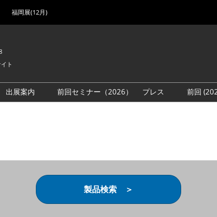
福岡展(12月)
8
サイト
出展案内
前回セミナー（2026）
プレス
前回 (2
展
展社・製品検索
出展検討資料を請求する
取材事前登録
会場
（無料）
展製品特集 一覧
来場者
ローバル･サプライ
特集
目の併催イベント
法について
製品検索 ＞