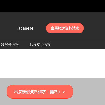
Japanese
出展検討資料請求
Japanese
English
026) 開催情報
お役立ち情報
简体中文
初日の様子 (2026)
한국어
数 (2026)
出展検討資料請求（無料）＞