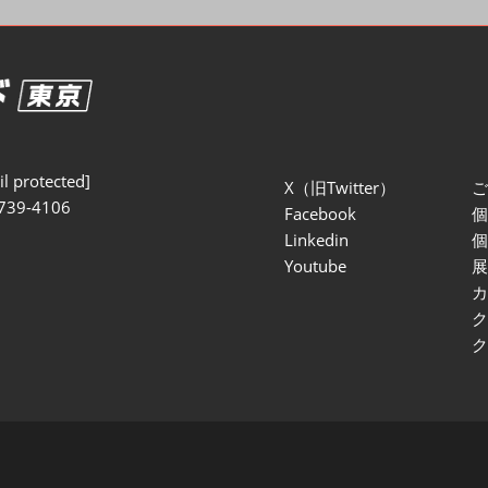
セミナー参加ポリ
l protected]
X（旧Twitter）
739-4106
Facebook
Linkedin
Youtube