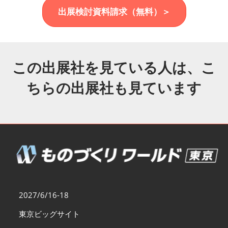
福岡展(12月)
出展検討資料請求（無料）＞
2026年12月02日
マリンメッセ福岡｜MARIN MESSE Fukuoka
この出展社を見ている人は、こ
ちらの出展社も見ています
2027/6/16-18
東京ビッグサイト