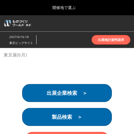
Press
ス
開催地で選ぶ
Escape
キ
to
ッ
close
ホーム
グ
プ
the
ロ
2026年10月07日
し
ー
menu.
インテックス大阪 | INTEX Osaka
2027/6/16-18
バ
出展検討資料請求
て
東京ビッグサイト
ル
進
ナ
名古屋展(4月)
東京展(6月)
ビ
む
2027年04月07日
ゲ
ポートメッセなごや | Port Messe Nagoya
ー
シ
ョ
東京展(6月)
ン
2027年06月16日
を
東京ビッグサイト | Tokyo Big Sight
出展企業検索 ＞
折
り
た
大阪展(10月)
た
2026年10月07日
む
製品検索 ＞
インテックス大阪 | INTEX Osaka