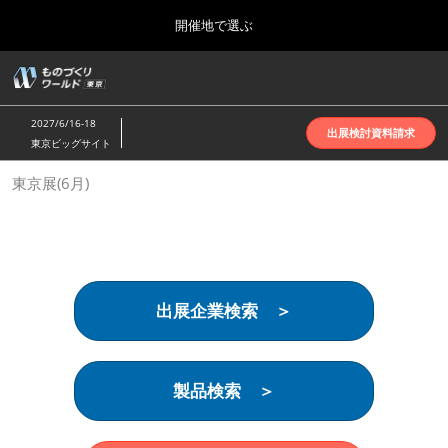
Press
ス
開催地で選ぶ
Escape
キ
to
ッ
close
ホーム
グ
プ
the
ロ
2026年10月07日
し
ー
menu.
インテックス大阪 | INTEX Osaka
2027/6/16-18
バ
出展検討資料請求
て
東京ビッグサイト
ル
進
ナ
名古屋展(4月)
東京展(6月)
ビ
む
2027年04月07日
ゲ
ポートメッセなごや | Port Messe Nagoya
ー
シ
ョ
東京展(6月)
ン
2027年06月16日
を
東京ビッグサイト | Tokyo Big Sight
出展企業検索 ＞
折
り
た
大阪展(10月)
た
2026年10月07日
む
製品検索 ＞
インテックス大阪 | INTEX Osaka