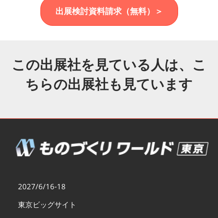
福岡展(12月)
出展検討資料請求（無料）＞
2026年12月02日
マリンメッセ福岡｜MARIN MESSE Fukuoka
この出展社を見ている人は、こ
ちらの出展社も見ています
2027/6/16-18
東京ビッグサイト