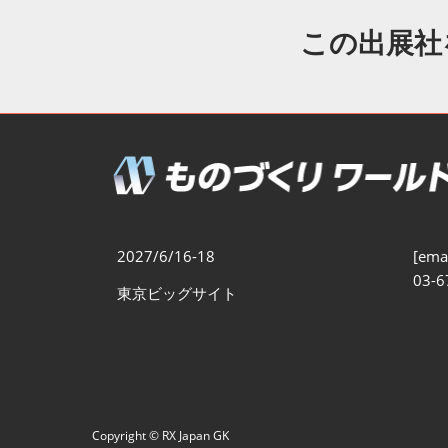
製造業DX展
展示会・
シー
この出展社
ものづくりODM/EMS展
製造業サイバーセキュリテ
ィ展
スマートメンテナンス展
ものづくりNEXT
製造業×フィジカルAI展
2027/6/16-18
[emai
03-6
東京ビッグサイト
Copyright © RX Japan GK