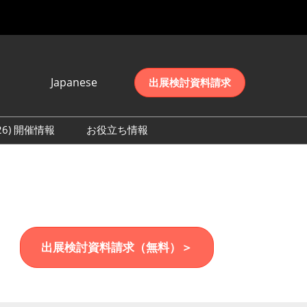
Japanese
出展検討資料請求
Japanese
English
026) 開催情報
お役立ち情報
简体中文
初日の様子 (2026)
한국어
数 (2026)
出展検討資料請求（無料）＞