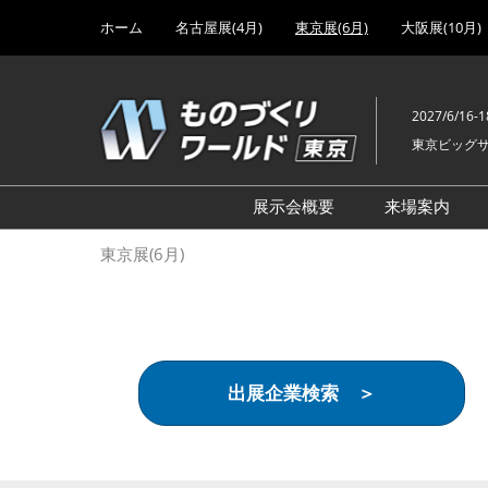
Press
ス
ホーム
名古屋展(4月)
東京展(6月)
大阪展(10月)
Escape
キ
to
ッ
close
プ
the
2027/6/16-1
し
menu.
東京ビッグ
て
進
む
展示会概要
来場案内
設計･製造ソリューション
前回 出
東京展(6月)
機械要素技術展
前回 出
ヘルスケア･医療機器 開発
前回 グ
展
チェーン
工場設備･備品展
前回 注
出展企業検索 ＞
次世代3Dプリンタ展
ご来場方
計測･検査･センサ展
アクセス