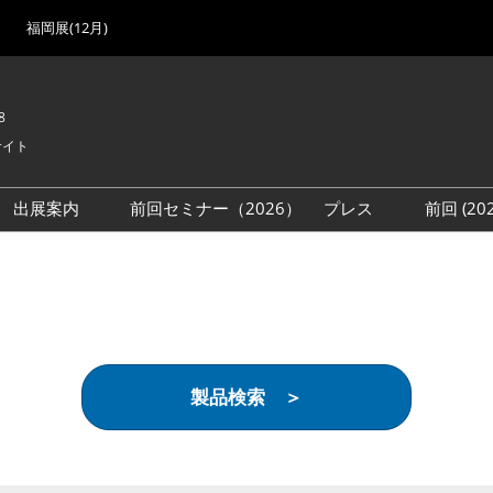
福岡展(12月)
8
サイト
出展案内
前回セミナー（2026）
プレス
前回 (2
展
展社・製品検索
出展検討資料を請求する
取材事前登録
会場
（無料）
展製品特集 一覧
来場者
ローバル･サプライ
特集
目の併催イベント
製品検索 ＞
法について